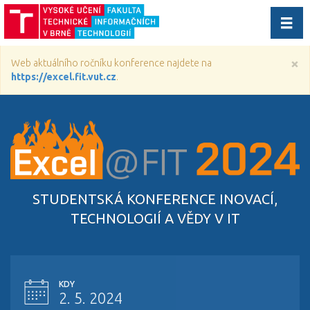
Přep
navig
×
Web aktuálního ročníku konference najdete na
https://excel.fit.vut.cz
.
STUDENTSKÁ KONFERENCE INOVACÍ,
TECHNOLOGIÍ A VĚDY V IT
KDY
2. 5. 2024