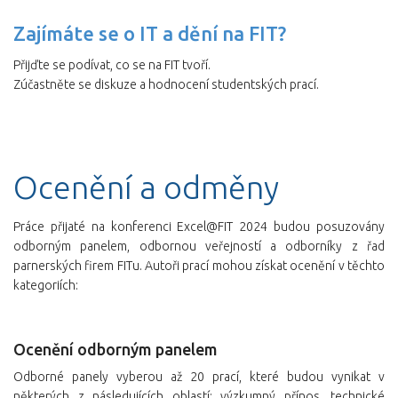
Zajímáte se o IT a dění na FIT?
Přijďte se podívat, co se na FIT tvoří.
Zúčastněte se diskuze a hodnocení studentských prací.
Ocenění a odměny
Práce přijaté na konferenci Excel@FIT 2024 budou posuzovány
odborným panelem, odbornou veřejností a odborníky z řad
parnerských firem FITu. Autoři prací mohou získat ocenění v těchto
kategoriích:
Ocenění odborným panelem
Odborné panely vyberou až 20 prací, které budou vynikat v
některých z následujících oblastí: výzkumný přínos, technické