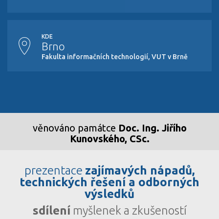
KDE
Brno
Fakulta informačních technologií, VUT v Brně
věnováno památce
Doc. Ing. Jiřího
Kunovského, CSc.
prezentace
zajímavých nápadů,
technických řešení a odborných
výsledků
sdílení
myšlenek a zkušeností