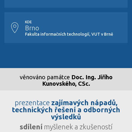
KDE
Brno
Fakulta informačních technologií, VUT v Brně
věnováno památce
Doc. Ing. Jiřího
Kunovského, CSc.
prezentace
zajímavých nápadů,
technických řešení a odborných
výsledků
sdílení
myšlenek a zkušeností