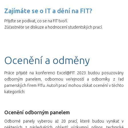
Zajímáte se o IT a dění na FIT?
Přijďte se podívat, co se na FIT tvoří.
Zúčastněte se diskuze a hodnocení studentských prací.
Ocenění a odměny
Práce přijaté na konferenci Excel@FIT 2023 budou posuzovány
odborným panelem, odbornou veřejností a odborníky z řad
parnerských firem FITu. Autoři prací mohou získat ocenění v těchto
kategoriích:
Ocenění odborným panelem
Odborné panely vyberou až 20 prací, které budou vynikat v
některých z následujících oblastí: výzkumný přínos, technické