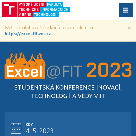
Přep
navig
×
Web aktuálního ročníku konference najdete na
https://excel.fit.vut.cz
.
STUDENTSKÁ KONFERENCE INOVACÍ,
TECHNOLOGIÍ A VĚDY V IT
KDY
4. 5. 2023