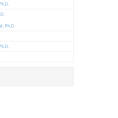
Ph.D.
.D.
t, Ph.D.
Ph.D.