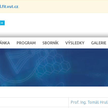
.fit.vut.cz
.
RÁNKA
PROGRAM
SBORNÍK
VÝSLEDKY
GALERIE
Prof. Ing. Tomáš Hruš