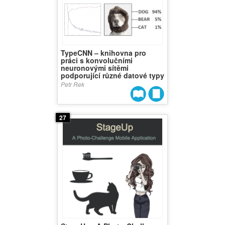
TypeCNN – knihovna pro
práci s konvolučními
neuronovými sítěmi
podporující různé datové typy
Petr Rek
27