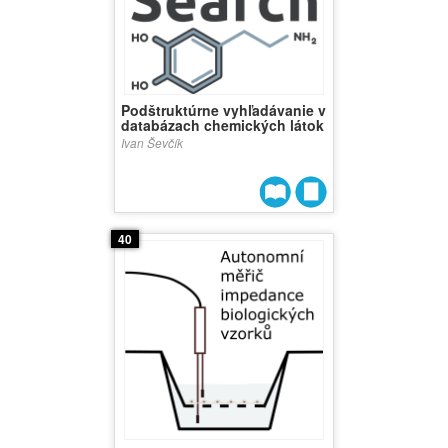
Podštruktúrne vyhľadávanie v
databázach chemických látok
Ivan Ševčík
40