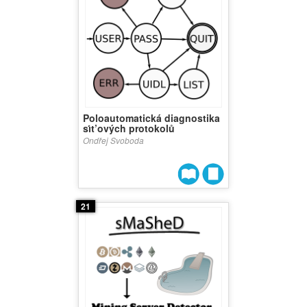
Poloautomatická diagnostika
sı́t’ových protokolů
Ondřej Svoboda
21