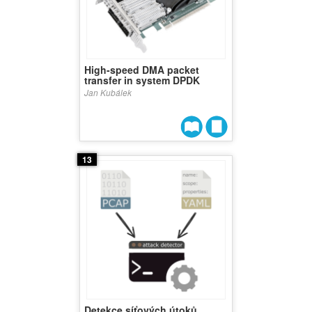
High-speed DMA packet
transfer in system DPDK
Jan Kubálek
13
Detekce síťových útoků