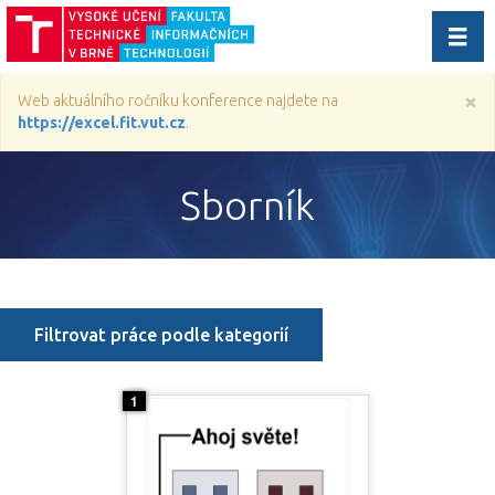
Přep
navig
×
Web aktuálního ročníku konference najdete na
https://excel.fit.vut.cz
.
Sborník
Filtrovat práce podle kategorií
1