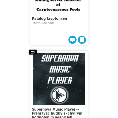
Katalóg kryptomien
Jakub Kelečéni
23
Supernova Music Player --
Prehrávač hudby s~chytrým
hodnotením pesničiek