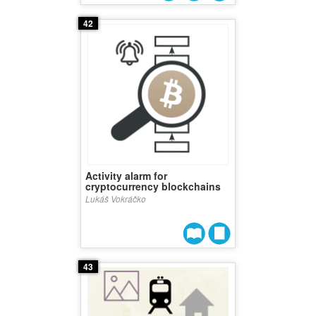
42
Activity alarm for
cryptocurrency blockchains
Lukáš Vokráčko
43