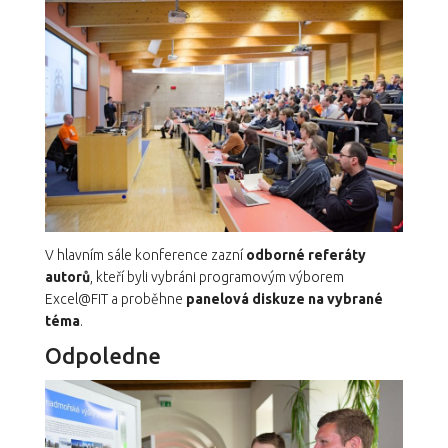
V hlavním sále konference zazní
odborné referáty
autorů
, kteří byli vybráni programovým výborem
Excel@FIT a proběhne
panelová diskuze na vybrané
téma
.
Odpoledne