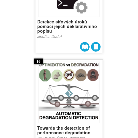
Detekce síťových útoků
pomocí jejich deklarativního
popisu
Jindřich Dudek
16
Towards the detection of
performance degradation
Jiří Pavela, Šimon Stupinský