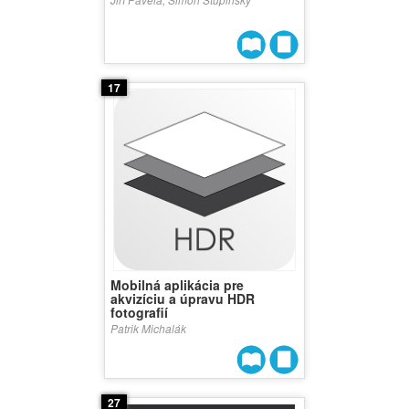
17
Mobilná aplikácia pre
akvizíciu a úpravu HDR
fotografií
Patrik Michalák
27