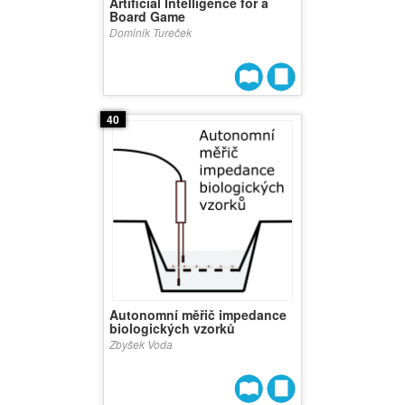
Artificial Intelligence for a
Board Game
Dominik Tureček
40
Autonomní měřič impedance
biologických vzorků
Zbyšek Voda