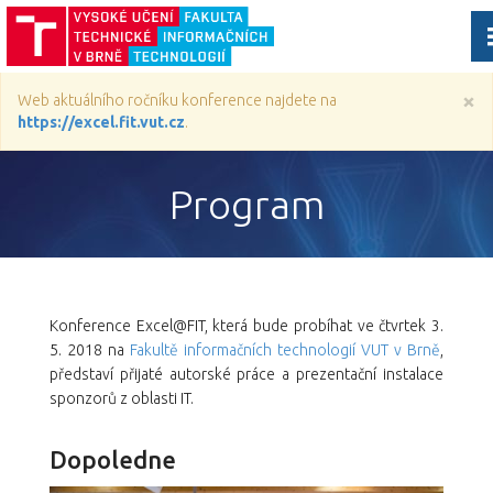
×
Web aktuálního ročníku konference najdete na
https://excel.fit.vut.cz
.
Program
Konference Excel@FIT, která bude probíhat ve čtvrtek 3.
5. 2018 na
Fakultě informačních technologií VUT v Brně
,
představí přijaté autorské práce a prezentační instalace
sponzorů z oblasti IT.
Dopoledne