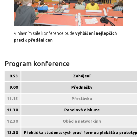
V hlavním sále konference bude
vyhlášení nejlepších
prací
a
předání cen
.
Program konference
8.53
Zahájení
9.00
Přednášky
11.15
Přestávka
11.30
Panelová diskuze
12.30
Oběd a networking
13.30
Přehlídka studentských prací formou plakátů a prototy