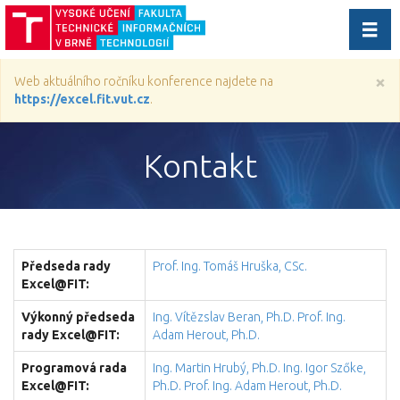
Přep
navig
×
Web aktuálního ročníku konference najdete na
https://excel.fit.vut.cz
.
Kontakt
Předseda rady
Prof. Ing. Tomáš Hruška, CSc.
Excel@FIT:
Výkonný předseda
Ing. Vítězslav Beran, Ph.D.
Prof. Ing.
rady Excel@FIT:
Adam Herout, Ph.D.
Programová rada
Ing. Martin Hrubý, Ph.D.
Ing. Igor Szőke,
Excel@FIT:
Ph.D.
Prof. Ing. Adam Herout, Ph.D.