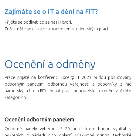
Zajímáte se o IT a dění na FIT?
Přijďte se podívat, co se na FIT tvoří.
Zúčastněte se diskuze a hodnocení studentských prací.
Ocenění a odměny
Práce přijaté na konferenci Excel@FIT 2021 budou posuzovány
odborným panelem, odbornou veřejností a odborníky z řad
parnerských firem FITu. Autoři prací mohou získat ocenění v těchto
kategoriích:
Ocenění odborným panelem
Odborné panely vyberou až 20 prací, které budou vynikat v
některých z následujících oblastí: výzkumný přínos, technické