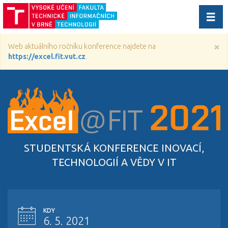
Přep
navig
×
Web aktuálního ročníku konference najdete na
https://excel.fit.vut.cz
.
STUDENTSKÁ KONFERENCE INOVACÍ,
TECHNOLOGIÍ A VĚDY V IT
KDY
6. 5. 2021