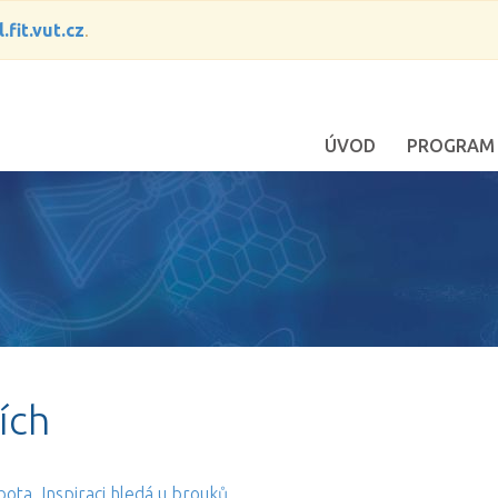
.fit.vut.cz
.
ÚVOD
PROGRAM
ích
bota. Inspiraci hledá u brouků