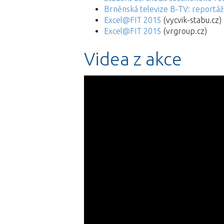
Brněnská televize B-TV: reportá
Excel@FIT 2015
(vycvik-stabu.cz)
Excel@FIT 2015
(vrgroup.cz)
Videa z akce