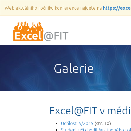
Web aktuálního ročníku konference najdete na
https://excel
Galerie
Excel@FIT v médi
Události 5/2015
(str. 10)
Student učí chodit šestinohého ro