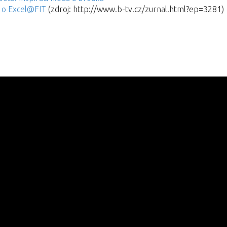
ž o Excel@FIT
(zdroj: http://www.b-tv.cz/zurnal.html?ep=3281)