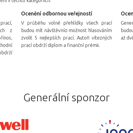
ění v těchto kategoriích:
Ocenění odbornou veřejností
Ocen
rací,
V průběhu volné přehlídky všech prací
Gener
ých z
budou mít návštěvníci možnost hlasováním
budou
řínos,
zvolit 5 nejlepších prací. Autoři vítezných
až dv
chodní
prací obdrží diplom a finanční prémii.
obdrží
Generální sponzor