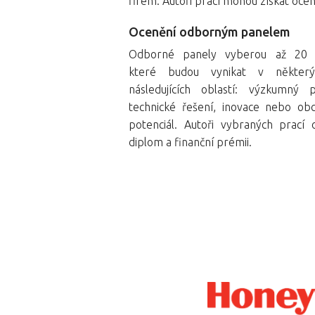
firem. Autoři prací mohou získat ocen
Ocenění odborným panelem
Odborné panely vyberou až 20 p
které budou vynikat v někter
následujících oblastí: výzkumný p
technické řešení, inovace nebo ob
potenciál. Autoři vybraných prací 
diplom a finanční prémii.