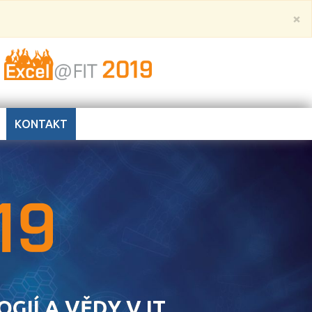
×
KONTAKT
IÍ A VĚDY V IT