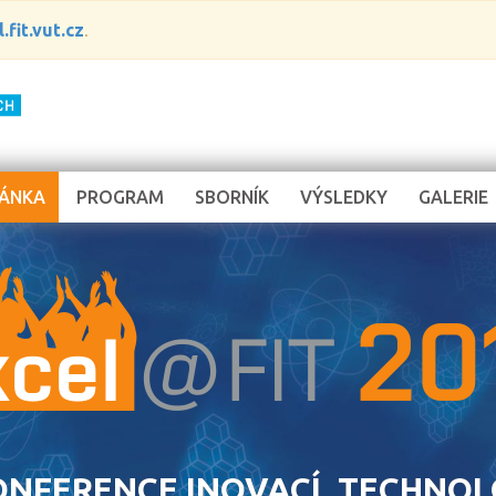
.fit.vut.cz
.
RÁNKA
PROGRAM
SBORNÍK
VÝSLEDKY
GALERIE
NFERENCE INOVACÍ, TECHNOLOG