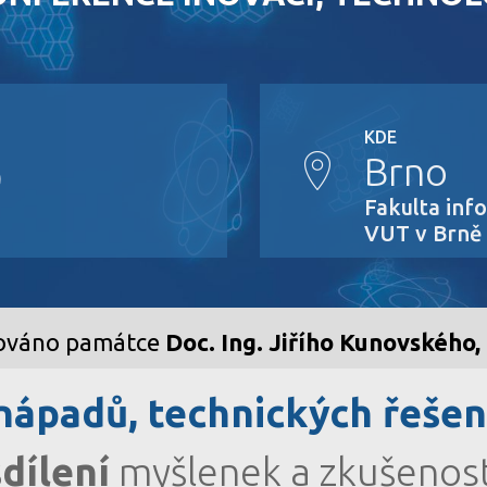
KDE
Brno
9
Fakulta inf
VUT v Brně
ováno památce
Doc. Ing. Jiřího Kunovského,
nápadů, technických řešen
sdílení
myšlenek a zkušenost