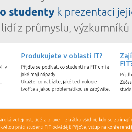
o studenty
k prezentaci jeji
lidí z průmyslu, výzkumníků
Produkujete v oblasti IT?
Zaj
FIT
í, v
Přijďte se podívat, co studenti na FIT umí a
jaké mají nápady.
Přijďt
.
Ukažte, co nabízíte, jaké technologie
Zúčas
tvoříte a jakou problematikou se zabýváte.
stude
, široká veřejnost, lidé z praxe – zkrátka všichni, kdo se zajímaj
ak skvělou práci studenti FIT odvádějí! Přijďte, vstup na konferenci