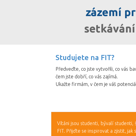
zázemí pr
setkávání
Studujete na FIT?
Předveďte, co jste vytvořili, co vás bav
čem jste dobří, co vás zajímá.
Ukažte firmám, v čem je váš potenciál
Vítáni jsou studenti, bývalí studenti
FIT. Přijďte se inspirovat a zjistit, j