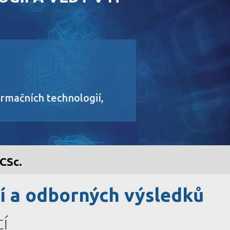
ormačních technologií,
 CSc.
í a odborných výsledků
í