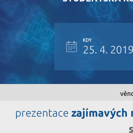
KDY
25. 4. 201
věn
prezentace
zajímavých 