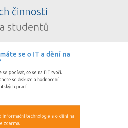
ch činnosti
 a studentů
ímáte se o IT a dění na
?
e se podívat, co se na FIT tvoří.
tněte se diskuze a hodnocení
ntských prací.
í o informační technologie a o dění na
 je zdarma.