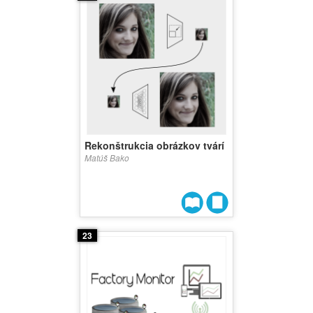
Rekonštrukcia obrázkov tvárí
Matúš Bako
23