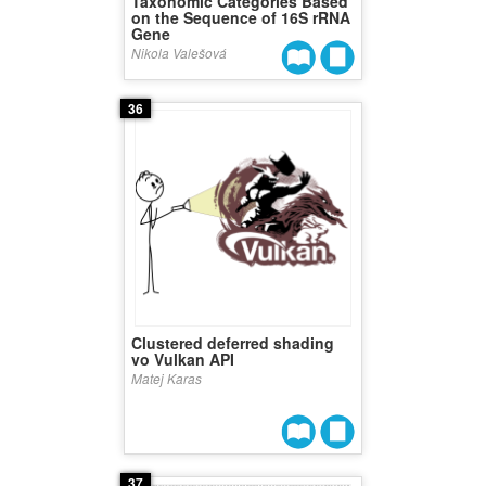
Taxonomic Categories Based
on the Sequence of 16S rRNA
Gene
Nikola Valešová
36
Clustered deferred shading
vo Vulkan API
Matej Karas
37