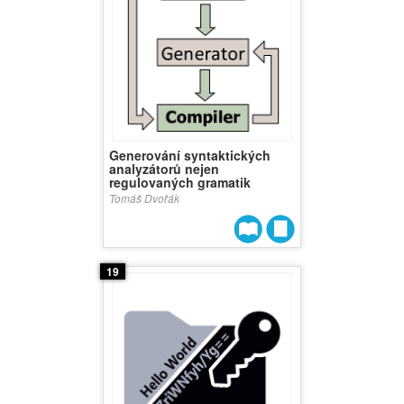
Generování syntaktických
analyzátorů nejen
regulovaných gramatik
Tomáš Dvořák
19