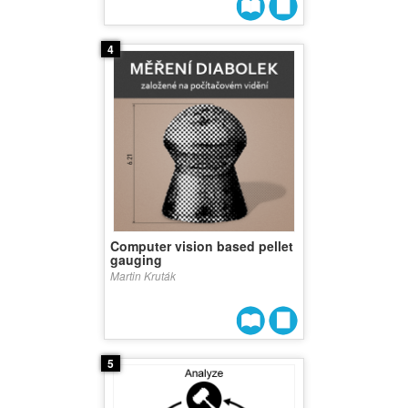
4
Computer vision based pellet
gauging
Martin Kruták
5