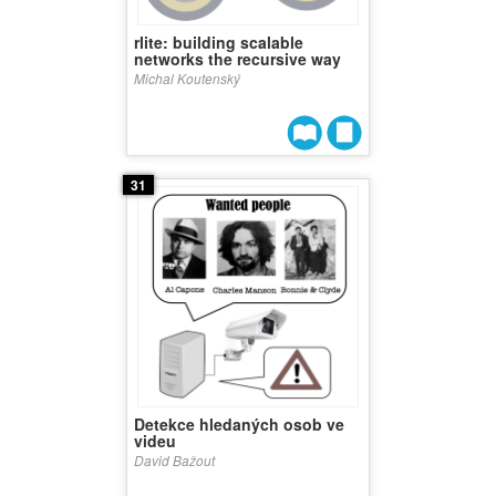
rlite: building scalable
networks the recursive way
Michal Koutenský
31
Detekce hledaných osob ve
videu
David Bažout