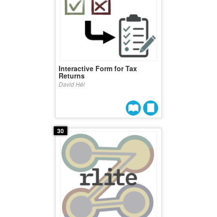
Interactive Form for Tax
Returns
David Hél
30