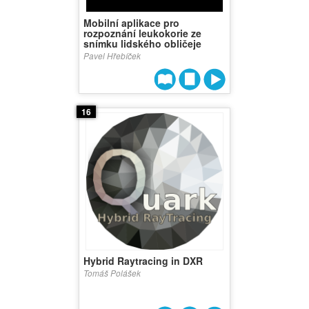
Mobilní aplikace pro
rozpoznání leukokorie ze
snímku lidského obličeje
Pavel Hřebíček
16
Hybrid Raytracing in DXR
Tomáš Polášek