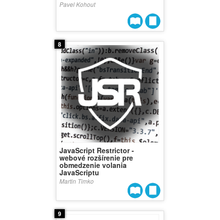
Pavel Kohout
8
JavaScript Restrictor -
webové rozšírenie pre
obmedzenie volania
JavaScriptu
Martin Timko
9