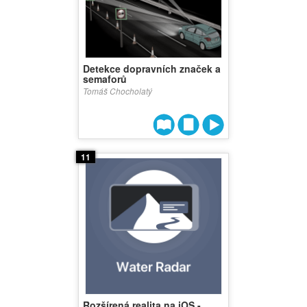
Detekce dopravních značek a
semaforů
Tomáš Chocholatý
11
Rozšírená realita na iOS -