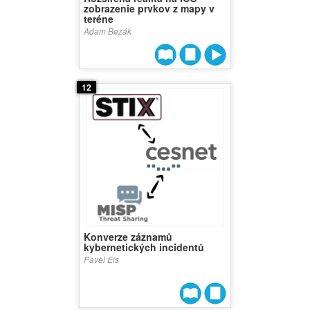
zobrazenie prvkov z mapy v
teréne
Adam Bezák
12
Konverze záznamů
kybernetických incidentů
Pavel Eis