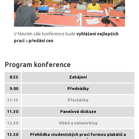
V hlavním sále konference bude
vyhlášení nejlepších
prací
a
předání cen
.
Program konference
8.53
Zahájení
9.00
Přednášky
11.15
Přestávka
11.30
Panelová diskuze
12.30
Oběd a networking
13.30
Přehlídka studentských prací formou plakátů a