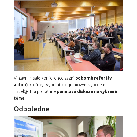
V hlavním sále konference zazní
odborné referáty
autorů
, kteří byli vybráni programovým výborem
Excel@FIT a proběhne
panelová diskuze na vybrané
téma
.
Odpoledne