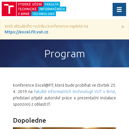
Přep
navig
×
Web aktuálního ročníku konference najdete na
https://excel.fit.vut.cz
.
Program
Konference Excel@FIT, která bude probíhat ve čtvrtek 25.
4. 2019 na
Fakultě informačních technologií VUT v Brně
,
představí přijaté autorské práce a prezentační instalace
sponzorů z oblasti IT.
Dopoledne