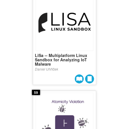
LiSa -- Multiplatform Linux
Sandbox for Analyzing IoT
Malware
Daniel Uhříček
59