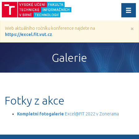
Přep
navig
×
Web aktuálního ročníku konference najdete na
https://excel.fit.vut.cz
.
Galerie
Fotky z akce
Kompletní fotogalerie
Excel@FIT 2022 v Zonerama