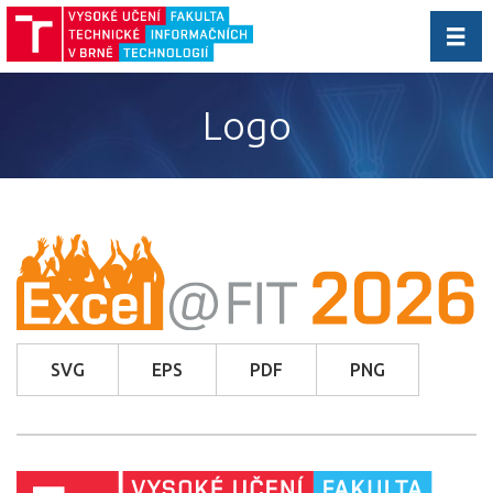
Přep
navig
Logo
SVG
EPS
PDF
PNG